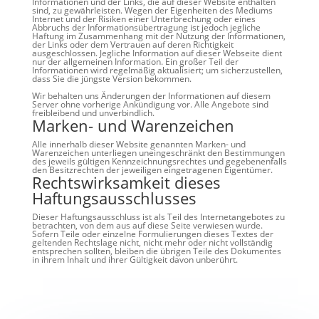
Informationen und der Links, die auf dieser Website enthalten
sind, zu gewährleisten. Wegen der Eigenheiten des Mediums
Internet und der Risiken einer Unterbrechung oder eines
Abbruchs der Informationsübertragung ist jedoch jegliche
Haftung im Zusammenhang mit der Nutzung der Informationen,
der Links oder dem Vertrauen auf deren Richtigkeit
ausgeschlossen. Jegliche Information auf dieser Webseite dient
nur der allgemeinen Information. Ein großer Teil der
Informationen wird regelmäßig aktualisiert; um sicherzustellen,
dass Sie die jüngste Version bekommen.
Wir behalten uns Änderungen der Informationen auf diesem
Server ohne vorherige Ankündigung vor. Alle Angebote sind
freibleibend und unverbindlich.
Marken- und Warenzeichen
Alle innerhalb dieser Website genannten Marken- und
Warenzeichen unterliegen uneingeschränkt den Bestimmungen
des jeweils gültigen Kennzeichnungsrechtes und gegebenenfalls
den Besitzrechten der jeweiligen eingetragenen Eigentümer.
Rechtswirksamkeit dieses
Haftungsausschlusses
Dieser Haftungsausschluss ist als Teil des Internetangebotes zu
betrachten, von dem aus auf diese Seite verwiesen wurde.
Sofern Teile oder einzelne Formulierungen dieses Textes der
geltenden Rechtslage nicht, nicht mehr oder nicht vollständig
entsprechen sollten, bleiben die übrigen Teile des Dokumentes
in ihrem Inhalt und ihrer Gültigkeit davon unberührt.