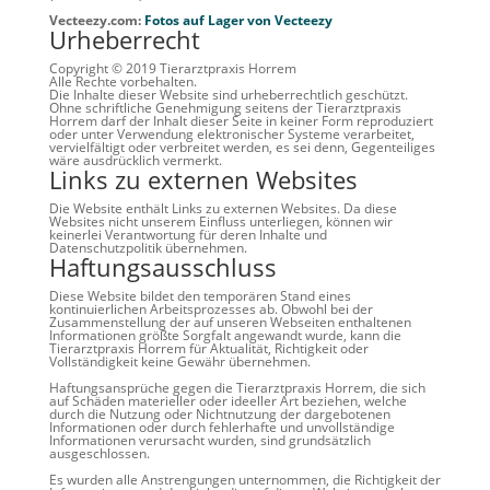
Vecteezy.com:
Fotos auf Lager von Vecteezy
Urheberrecht
Copyright © 2019 Tierarztpraxis Horrem
Alle Rechte vorbehalten.
Die Inhalte dieser Website sind urheberrechtlich geschützt.
Ohne schriftliche Genehmigung seitens der Tierarztpraxis
Horrem darf der Inhalt dieser Seite in keiner Form reproduziert
oder unter Verwendung elektronischer Systeme verarbeitet,
vervielfältigt oder verbreitet werden, es sei denn, Gegenteiliges
wäre ausdrücklich vermerkt.
Links zu externen Websites
Die Website enthält Links zu externen Websites. Da diese
Websites nicht unserem Einfluss unterliegen, können wir
keinerlei Verantwortung für deren Inhalte und
Datenschutzpolitik übernehmen.
Haftungsausschluss
Diese Website bildet den temporären Stand eines
kontinuierlichen Arbeitsprozesses ab. Obwohl bei der
Zusammenstellung der auf unseren Webseiten enthaltenen
Informationen größte Sorgfalt angewandt wurde, kann die
Tierarztpraxis Horrem für Aktualität, Richtigkeit oder
Vollständigkeit keine Gewähr übernehmen.
Haftungsansprüche gegen die Tierarztpraxis Horrem, die sich
auf Schäden materieller oder ideeller Art beziehen, welche
durch die Nutzung oder Nichtnutzung der dargebotenen
Informationen oder durch fehlerhafte und unvollständige
Informationen verursacht wurden, sind grundsätzlich
ausgeschlossen.
Es wurden alle Anstrengungen unternommen, die Richtigkeit der