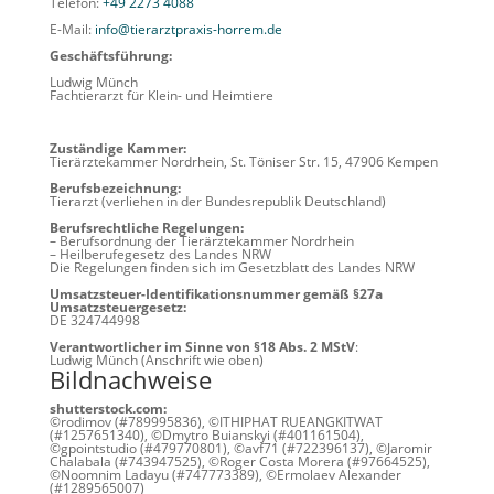
Telefon:
+49 2273 4088
E-Mail:
info@tierarztpraxis-horrem.de
Geschäftsführung:
Ludwig Münch
Fachtierarzt für Klein- und Heimtiere
Zuständige Kammer:
Tierärztekammer Nordrhein, St. Töniser Str. 15, 47906 Kempen
Berufsbezeichnung:
Tierarzt (verliehen in der Bundesrepublik Deutschland)
Berufsrechtliche Regelungen:
– Berufsordnung der Tierärztekammer Nordrhein
– Heilberufegesetz des Landes NRW
Die Regelungen finden sich im Gesetzblatt des Landes NRW
Umsatzsteuer-Identifikationsnummer gemäß §27a
Umsatzsteuergesetz:
DE 324744998
Verantwortlicher im Sinne von §18 Abs. 2 MStV
:
Ludwig Münch (Anschrift wie oben)
Bildnachweise
shutterstock.com:
©rodimov (#789995836), ©ITHIPHAT RUEANGKITWAT
(#1257651340), ©Dmytro Buianskyi (#401161504),
©gpointstudio (#479770801), ©avf71 (#722396137), ©Jaromir
Chalabala (#743947525), ©Roger Costa Morera (#97664525),
©Noomnim Ladayu (#747773389), ©Ermolaev Alexander
(#1289565007)